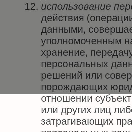
использование пе
действия (операци
данными, соверша
уполномоченным на
хранение, передач
персональных данн
решений или совер
порождающих юрид
отношении субъект
или других лиц ли
затрагивающих пра