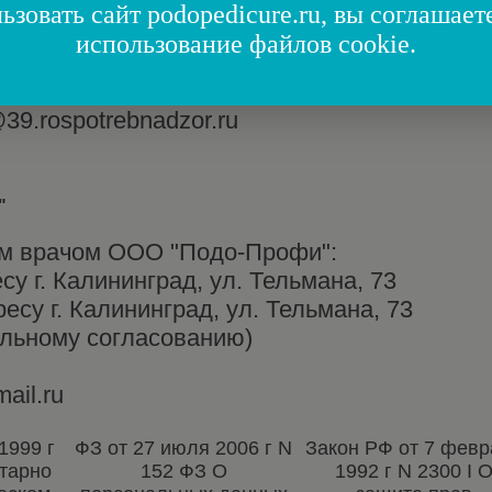
жбы по надзору в сфере защиты прав потре
ьзовать сайт podopedicure.ru, вы соглашает
бласти
использование файлов cookie.
ул. Подполковника Иванникова, д. 5
39.rospotrebnadzor.ru
"
ым врачом ООО "Подо-Профи":
есу г. Калининград, ул. Тельмана, 73
ресу г. Калининград, ул. Тельмана, 73
ельному согласованию)
ail.ru
1999 г
ФЗ от 27 июля 2006 г N
Закон РФ от 7 фев
тарно
152 ФЗ О
1992 г N 2300 I 