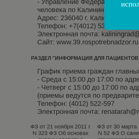
- Управление Федеральной слу
испол
человека по Калининградской о
Адрес: 236040 г. Калининград, 
Телефон: +7(4012) 53-69-42
Электронная почта: kaliningrad@
Сайт: www.39.rospotrebnadzor.ru
РАЗДЕЛ "ИНФОРМАЦИЯ ДЛЯ ПАЦИЕНТОВ
График приема граждан главн
- Среда с 15:00 до 17:00 по адр
- Четверг с 15:00 до 17:00 по ад
(приемы ведутся по предварит
Телефон: (4012) 522-597
Электронная почта: renatarah@m
ФЗ от 21 ноября 2011 г
ФЗ от 30 марта 
N 323 ФЗ Об основах
N 52 ФЗ О сани