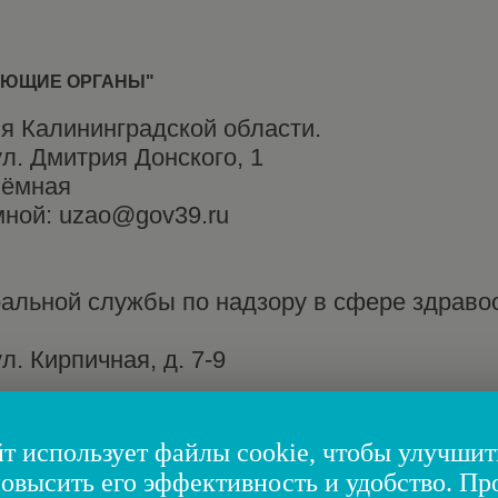
УЮЩИЕ ОРГАНЫ"
я Калининградской области.
ул. Дмитрия Донского, 1
иёмная
мной: uzao@gov39.ru
ральной службы по надзору в сфере здраво
л. Кирпичная, д. 7-9
roszdravnadzor.ru
.ru
т использует файлы cookie, чтобы улучшит
повысить его эффективность и удобство. П