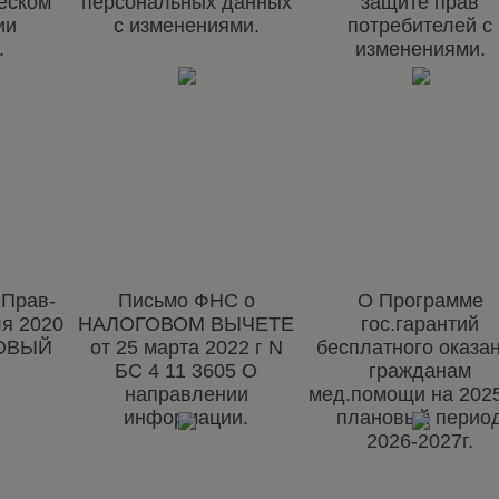
еском
персональных данных
защите прав
ии
с изменениями.
потребителей с
.
изменениями.
 Прав-
Письмо ФНС о
О Программе
ля 2020
НАЛОГОВОМ ВЫЧЕТЕ
гос.гарантий
ГОВЫЙ
от 25 марта 2022 г N
бесплатного оказа
БС 4 11 3605 О
гражданам
направлении
мед.помощи на 2025
информации.
плановый перио
2026-2027г.