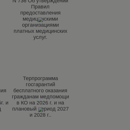
N 736 Об утверждении
Правил
предоставления
медицинскими
организациями
платных медицинских
услуг.
Терпрограмма
госгарантий
ния
бесплатного оказания
гражданам медпомощи
г. и
в КО на 2026 г. и на
д
плановый период 2027
и 2028 г..