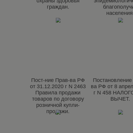
охраны здоровья
эпидемиологич
граждан.
благополуч
населения
Пост-ние Прав-ва РФ
Постановление
от 31.12.2020 г N 2463
ва РФ от 8 апре
Правила продажи
г N 458 НАЛО
товаров по договору
ВЫЧЕТ.
розничной купли-
продажи.