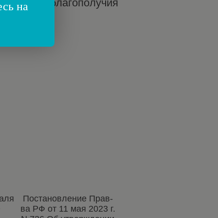
бителей и благополучия
есь на
раля
Постановление Прав-
О
ва РФ от 11 мая 2023 г.