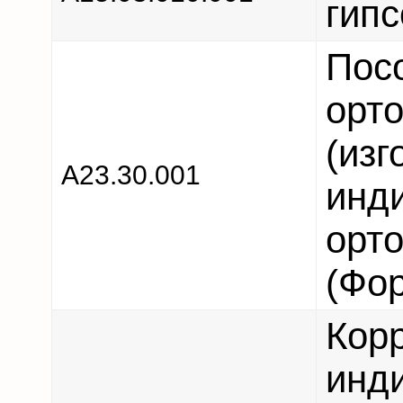
гипс
Пос
орто
(изг
А23.30.001
инд
орто
(Фор
Кор
инд