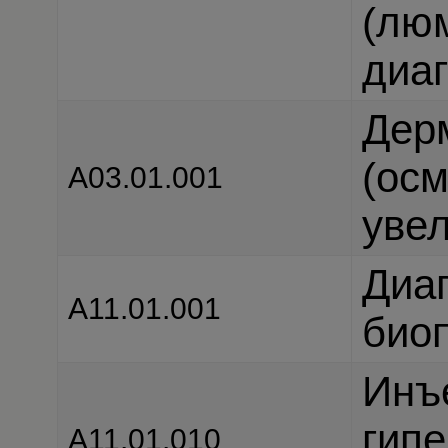
(лю
диаг
Дерм
(осм
A03.01.001
уве
Диа
A11.01.001
био
Инъ
гип
А11.01.010