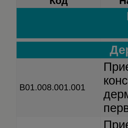
Код
Н
Де
При
конс
В01.008.001.001
дер
перв
При