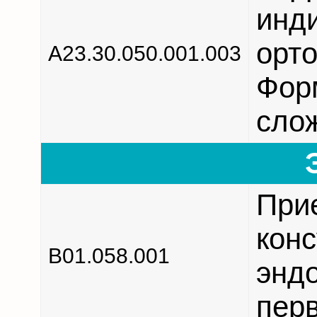
инд
орто
А23.30.050.001.003
Форм
сло
При
конс
В01.058.001
энд
перв