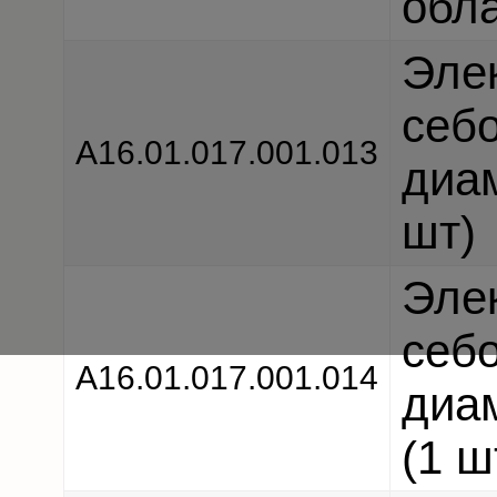
обла
Эле
себ
А16.01.017.001.013
диа
шт)
Эле
себ
А16.01.017.001.014
диа
(1 ш