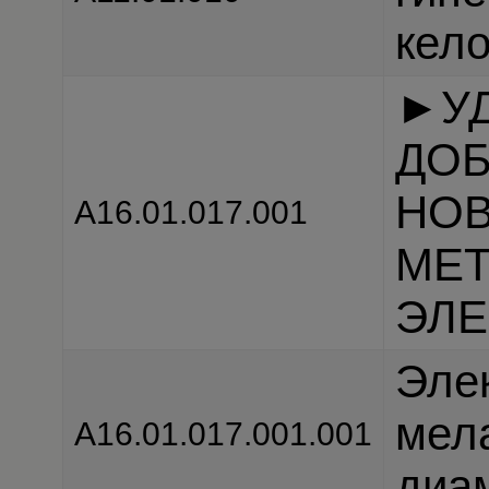
кел
►У
ДО
НО
А16.01.017.001
МЕ
ЭЛЕ
Эле
мел
А16.01.017.001.001
диа