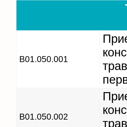
При
конс
В01.050.001
тра
пер
При
конс
В01.050.002
тра