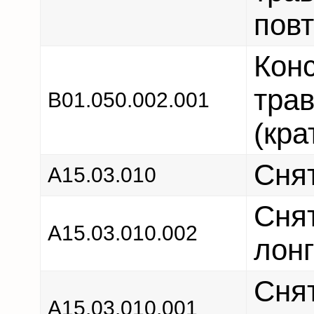
пов
Конс
тра
В01.050.002.001
(кра
Снят
А15.03.010
Сня
А15.03.010.002
лонг
Сня
А15.03.010.001