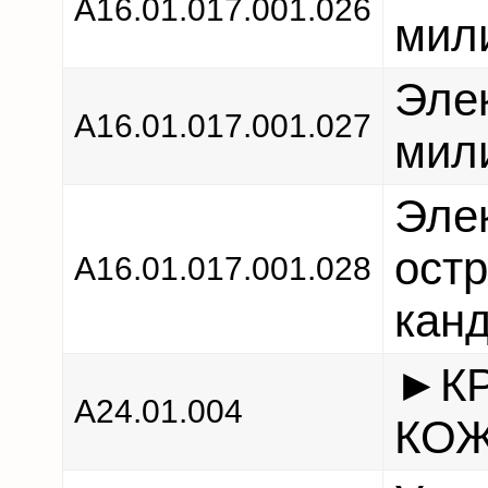
А16.01.017.001.026
мили
Эле
А16.01.017.001.027
мили
Эле
ост
А16.01.017.001.028
кан
►К
А24.01.004
КОЖ