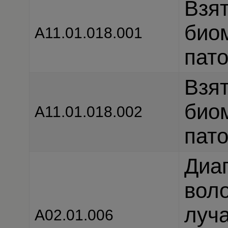
Взя
био
А11.01.018.001
пато
Взя
био
А11.01.018.002
пато
Диаг
воло
луч
A02.01.006