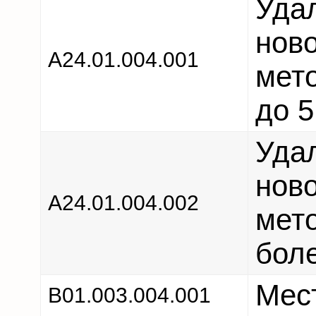
Уда
нов
А24.01.004.001
мет
до 5
Уда
нов
А24.01.004.002
мет
боле
Мес
В01.003.004.001