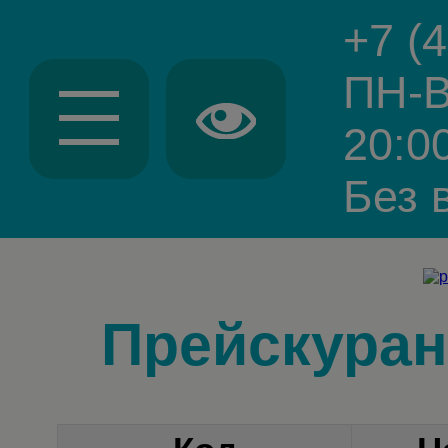
+7 (
ПН-В
20:0
Без 
Прейскуран