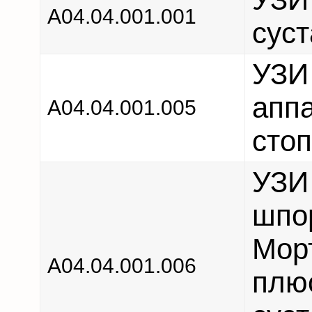
А04.04.001.001
суст
УЗИ
аппа
А04.04.001.005
сто
УЗИ
шпо
Морт
А04.04.001.006
плю