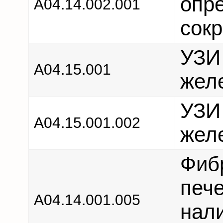
опр
A04.14.002.001
сок
УЗИ
А04.15.001
жел
УЗИ
А04.15.001.002
жел
Фиб
печ
А04.14.001.005
нал